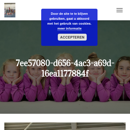
Door de site te te blijven
N
gebruiken, gaat u akkoord
A
met het gebruik van cookies.
V
meer informatie
I
G
ACCEPTEREN
A
T
I
E
7ee57080-d656-4ac3-a69d-
W
I
16ea1177884f
S
S
E
L
E
N