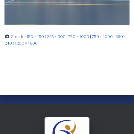
Grootte:
150 × 150
|
225 × 300
|
750 × 1000
|
750 × 1000
|
360 ×
240
|
1200 × 1600