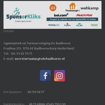
Donate
Gymnastiek en Turnvereniging De Badhoeve
Postbus 211, 1170 AE Badhoevedorp Nederland
Tel: 06-13 22 79 71
E-mail:
secretariaat@gtvdebadhoeve.nl
KvK Nummer:
40 59 54 17
Bankrekening:
NL71 ABNA 0549 7103 10